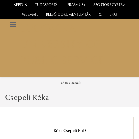
NEPTUN
TUDÁSPORTÁL
ERASMUS+
SPORTOS EGYETEM
WEBMAIL
BELSŐ DOKUMENTUMTÁR
ENG
LUDOVIKA
UNIVERSITY OF
PUBLIC SERVICE
Europe Strategy Research Institute
Réka Csepeli
Csepeli Réka
Réka Csepeli PhD