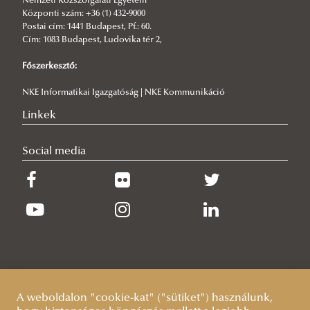
Nemzeti Közszolgálati Egyetem
Központi szám: +36 (1) 432-9000
Tímea Zsivity
Postai cím: 1441 Budapest, Pf.: 60.
Ákos Péter Mernyei
Cím: 1083 Budapest, Ludovika tér 2,
Főszerkesztő:
NKE Informatikai Igazgatóság | NKE Kommunikáció
Linkek
Social media
A weboldalon "cookie-kat" ("sütiket") használunk,