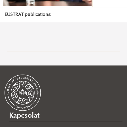
EUSTRAT publications:
Tibor Navracsics
Vivien Kalas
Bernadett Petri
Réka Csepeli
Ákos Bence Gát PhD
Réka Zsuzsánna Máthé PhD
János Matuz
Kapcsolat
Viktória Lilla Pató