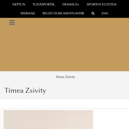
NEPTUN
TUDÁSPORTÁL
ERASMUS+
SPORTOS EGYETEM
WEBMAIL
BELSŐ DOKUMENTUMTÁR
ENG
LUDOVIKA
UNIVERSITY OF
PUBLIC SERVICE
Europe Strategy Research Institute
Tímea Zsivity
Tímea Zsivity