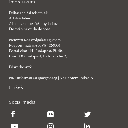
Laura Schmidt
Impresszum
Anna Taraczközi
Felhasználási feltételek
Adatvédelem
Bettina Tóth
Akadálymentesítési nyilatkozat
Rawand Ben Brahim
Domain név tulajdonosa:
Nyilas Laura
Nemzeti Közszolgálati Egyetem
Központi szám: +36 (1) 432-9000
Tímea Zsivity
Postai cím: 1441 Budapest, Pf.: 60.
Ákos Péter Mernyei
Cím: 1083 Budapest, Ludovika tér 2,
Főszerkesztő:
NKE Informatikai Igazgatóság | NKE Kommunikáció
Linkek
Social media