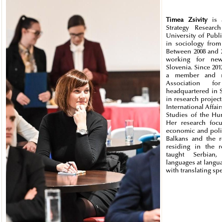
Timea Zsivity
is
Strategy Researc
University of Publ
in sociology from
Between 2008 and 
working for new
Slovenia. Since 201
a member and re
Association fo
headquartered in S
in research project
International Affair
Studies of the Hu
Her research focu
economic and poli
Balkans and the r
residing in the r
taught Serbian,
languages at langu
with translating spe