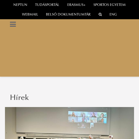
NEPTUN
TUDÁSPORTÁL
ERASMUS+
SPORTOS EGYETEM
WEBMAIL
BELSŐ DOKUMENTUMTÁR
ENG
LUDOVIKA
UNIVERSITY OF
PUBLIC SERVICE
Europe Strategy Research Institute
Hírek